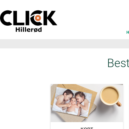
H
Best